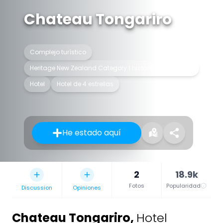
Chateau Tongariro
Complejo turístico
Heritage New Zealand Category 1 historic place listing
Hotel
Hotel de 4 estrellas
He estado aquí
2
18.9k
Fotos
Popularidad
Discussion
Opiniones
Chateau Tongariro
,
Hotel