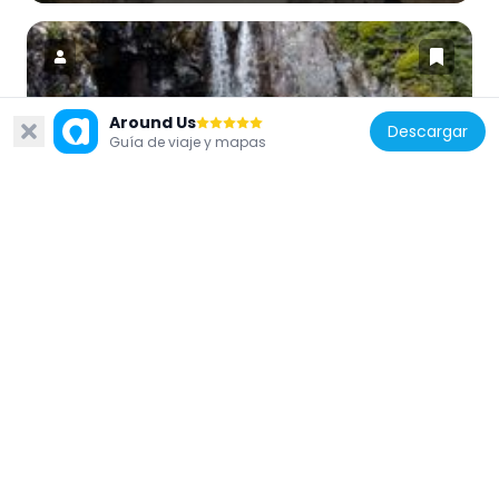
Around Us
Descargar
Nueva Zelanda
Guía de viaje y mapas
Mangawhero Falls
13.7 km
Nueva Zelanda
Tawhai Falls
3.7 km