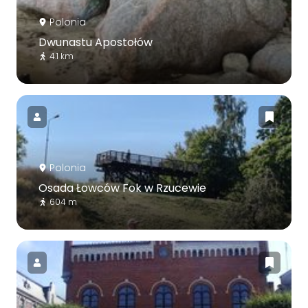
Polonia
Dwunastu Apostołów
4.1 km
Polonia
Osada Łowców Fok w Rzucewie
604 m