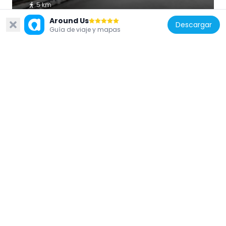
5 km
Around Us
Descargar
Guía de viaje y mapas
Polonia
Kościół Najświętszej Maryi Panny
Nieustającej Pomocy w Redzie
8.8 km
Polonia
Watchtower Osłonino