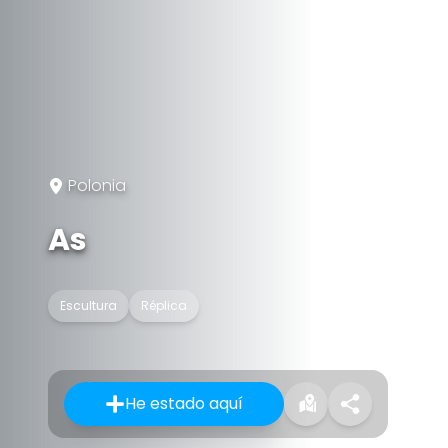
Polonia
As
Escultura
Réplica
He estado aquí