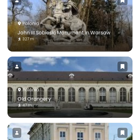
Polonia
John III Sobieski Monument in Warsaw
327 m
Polonia
Old Orangery
47 m