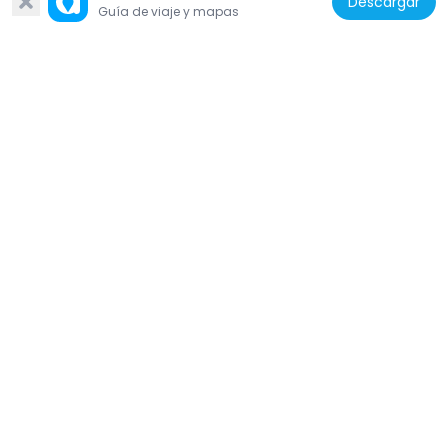
Descargar
Warszawie
Guía de viaje y mapas
359 m
Polonia
Chinese Garden in Łazienki Park
119 m
Polonia
Water reservoir in Łazienki