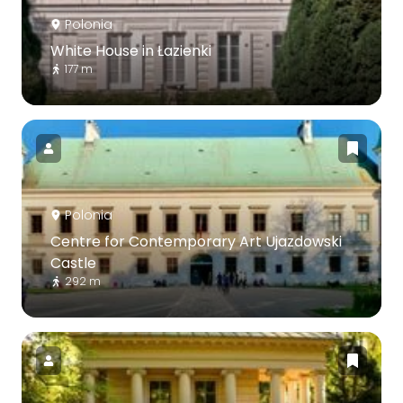
Polonia
White House in Łazienki
177 m
Polonia
Centre for Contemporary Art Ujazdowski
Castle
292 m