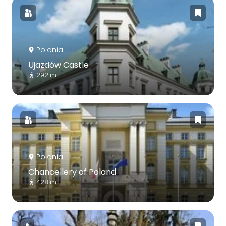
Polonia
Ujazdów Castle
292 m
Polonia
Chancellery of Poland
428 m