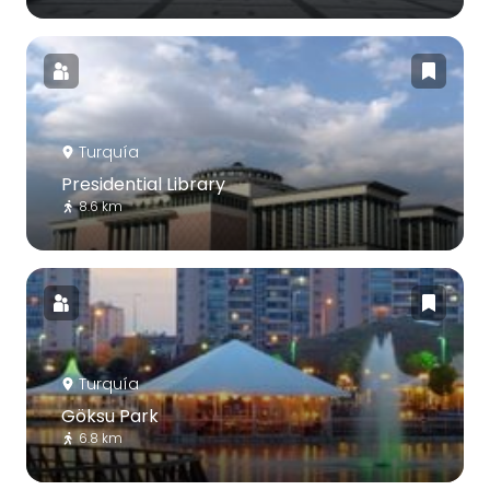
Turquía
Presidential Library
8.6 km
Turquía
Göksu Park
6.8 km