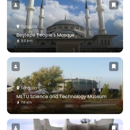
Turquía
Beştepe People's Mosque
8.6 km
Turquía
METU Science and Technology Museum
7.6 km