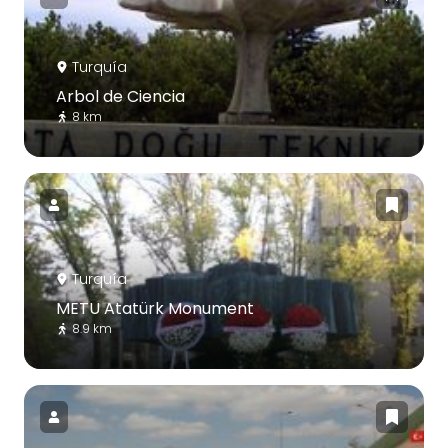
Turquía
Arbol de Ciencia
8 km
Turquía
METU Atatürk Monument
8.9 km