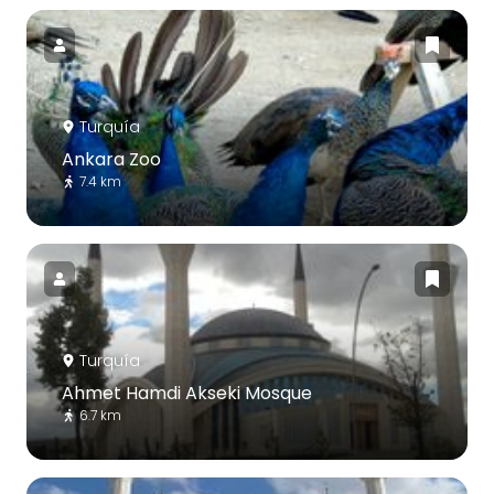
Turquía
Ankara Zoo
7.4 km
Turquía
Ahmet Hamdi Akseki Mosque
6.7 km