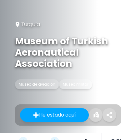
Turquía
Museum of Turkish
Aeronautical
Association
Museo de aviación
Museo militar
He estado aquí