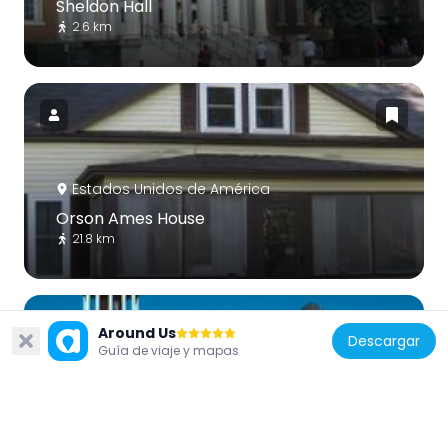
Sheldon Hall
2.6 km
Estados Unidos de América
Orson Ames House
21.8 km
Around Us
Descargar
Guía de viaje y mapas
Estados Unidos de América
Oswego County Courthouse