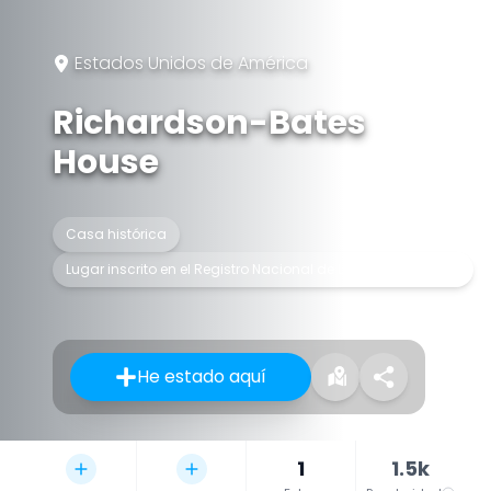
Estados Unidos de América
Richardson-Bates
House
Casa histórica
Lugar inscrito en el Registro Nacional de Lugares Históricos
He estado aquí
1
1.5k