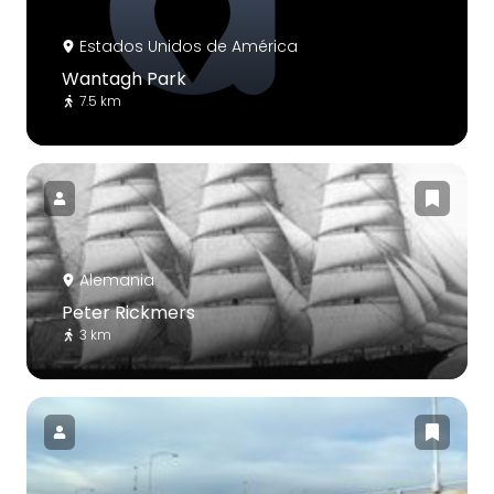
Estados Unidos de América
Wantagh Park
7.5 km
Alemania
Peter Rickmers
3 km