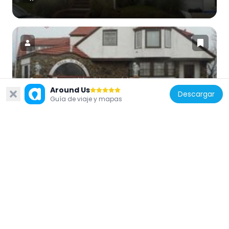
Estados Unidos de América
Around Us
Descargar
Cobble Villa
Guía de viaje y mapas
9.9 km
Estados Unidos de América
House at 251 Rocklyn Avenue
11.5 km