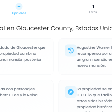
1
Fotos
Opiniones
al en Gloucester County, Estados Uni
ondado de Gloucester que
Augustine Warner I
La propiedad combina
recompensa por ase
 una mansión posterior
un gran incendio e
nueva mansión.
tas con personajes
La propiedad se en
rt E. Lee y la Reina
EE.UU., lo que faci
otros sitios histór
propiedad histórica