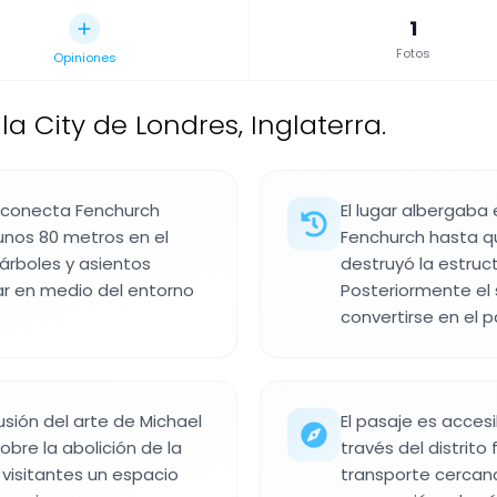
1
Fotos
Opiniones
a City de Londres, Inglaterra.
e conecta Fenchurch
El lugar albergaba 
nos 80 metros en el
Fenchurch hasta qu
n árboles y asientos
destruyó la estruct
ar en medio del entorno
Posteriormente el 
convertirse en el p
fusión del arte de Michael
El pasaje es accesi
obre la abolición de la
través del distrit
s visitantes un espacio
transporte cercanos.