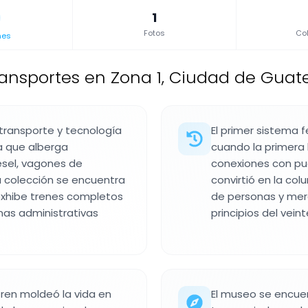
1
Fotos
Col
nes
ansportes en Zona 1, Ciudad de Gua
 transporte y tecnología
El primer sistema
a que alberga
cuando la primera 
sel, vagones de
conexiones con pue
a colección se encuentra
convirtió en la co
y exhibe trenes completos
de personas y merc
nas administrativas
principios del veint
tren moldeó la vida en
El museo se encuen