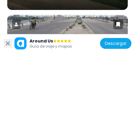
Around Us
Descargar
Benín
Guía de viaje y mapas
Pont Martin Luther King
436 m
Fidjrossè Beach
9 km