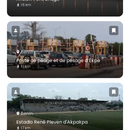
1.6 km
Benín
Poste de péage et de pesage d’Èkpè
11.1 km
Benín
Estadio René Pleven d'Akpakpa
1.7 km