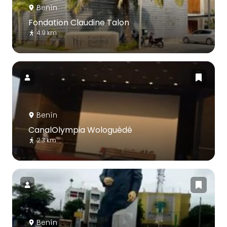
Benín
Fondation Claudine Talon
4.9 km
Benín
CanalOlympia Wologuèdé
2.3 km
Benín