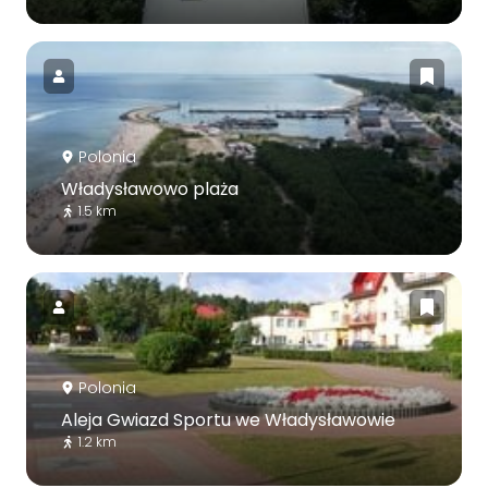
Polonia
Władysławowo plaża
1.5 km
Polonia
Aleja Gwiazd Sportu we Władysławowie
1.2 km