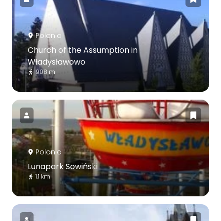
Polonia
Church of the Assumption in
Władysławowo
908 m
Polonia
Lunapark Sowiński
1.1 km