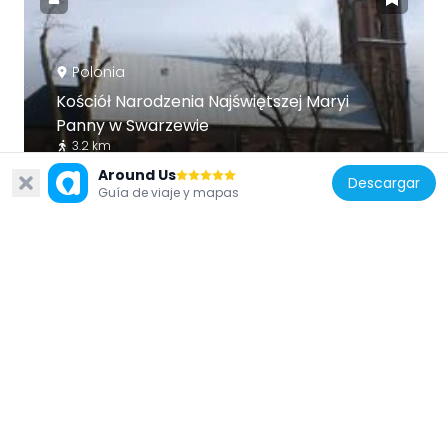
Polonia
Kościół Narodzenia Najświętszej Maryi
Panny w Swarzewie
3.2 km
Around Us
Descargar
Guía de viaje y mapas
Polonia
Prywatne Muzeum Motyli
1.1 km