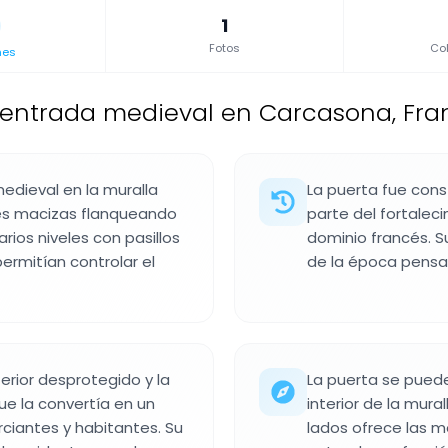
1
Fotos
Col
nes
 entrada medieval en Carcasona, Fra
edieval en la muralla
La puerta fue cons
res macizas flanqueando
parte del fortalec
arios niveles con pasillos
dominio francés. S
ermitían controlar el
de la época pensa
erior desprotegido y la
La puerta se puede 
ue la convertía en un
interior de la mura
ciantes y habitantes. Su
lados ofrece las m