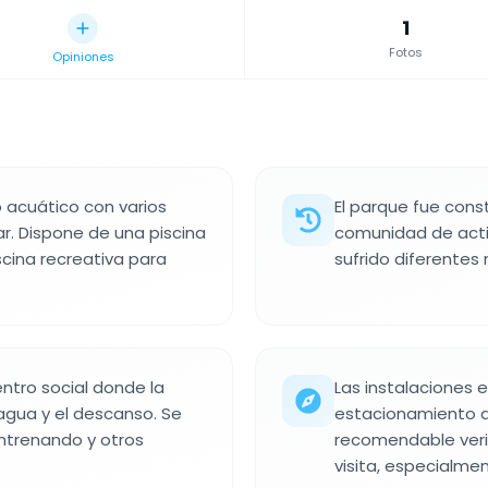
1
Fotos
Opiniones
 acuático con varios
El parque fue cons
ar. Dispone de una piscina
comunidad de activ
cina recreativa para
sufrido diferentes
ntro social donde la
Las instalaciones 
agua y el descanso. Se
estacionamiento di
ntrenando y otros
recomendable verif
visita, especialme