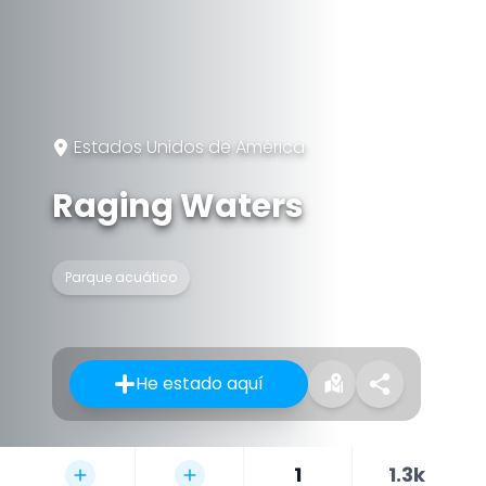
Estados Unidos de América
Raging Waters
Parque acuático
He estado aquí
1
1.3k