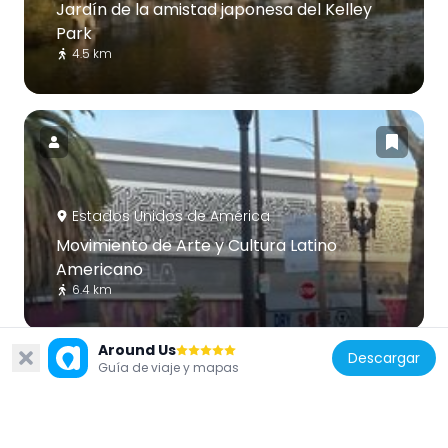
Jardín de la amistad japonesa del Kelley
Park
4.5 km
Estados Unidos de América
Movimiento de Arte y Cultura Latino
Americano
6.4 km
Around Us
Descargar
Guía de viaje y mapas