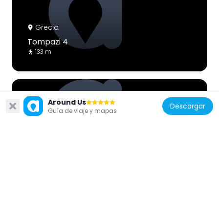
Grecia
Tompazi 4
133 m
Around Us
Descargar
Guía de viaje y mapas
Grecia
Leokoriou 25-27
61 m