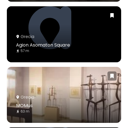
Grecia
Agion Asomaton Square
57 m
Grecia
MOMus
63 m