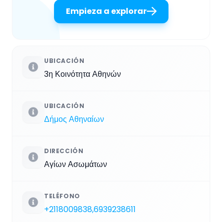
Empieza a explorar
UBICACIÓN
3η Κοινότητα Αθηνών
UBICACIÓN
Δήμος Αθηναίων
DIRECCIÓN
Αγίων Ασωμάτων
TELÉFONO
+2118009838,6939238611