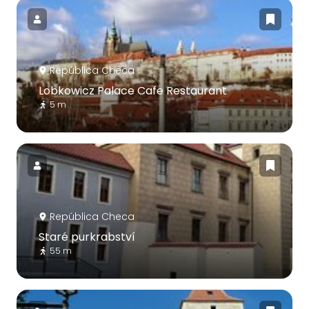
República Checa
Lobkowicz Palace Cafe Restaurant
5 m
República Checa
Staré purkrabství
55 m