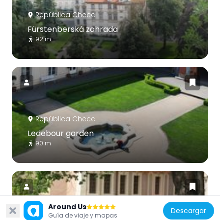
República Checa
Fürstenberská zahrada
92 m
República Checa
Ledebour garden
90 m
Around Us
Descargar
Guía de viaje y mapas