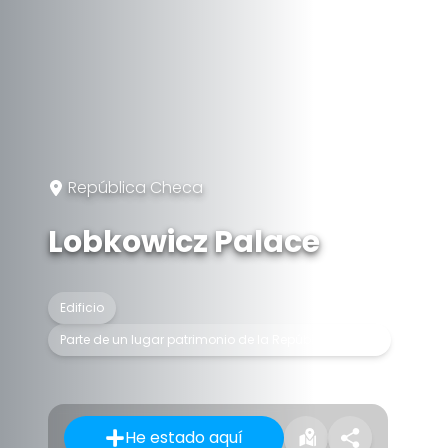
República Checa
Lobkowicz Palace
Edificio
Parte de un lugar patrimonio de la República Checa
He estado aquí