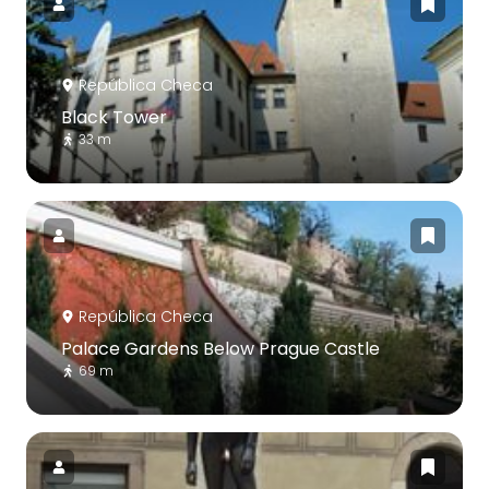
República Checa
Black Tower
33 m
República Checa
Palace Gardens Below Prague Castle
69 m