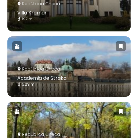
República Checa
Villa Kramář
197 m
República Checa
Academia de Straka
229 m
República Checa