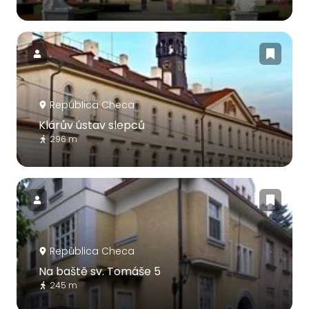
República Checa
Klárův ústav slepců
296 m
República Checa
Na baště sv. Tomáše 5
245 m