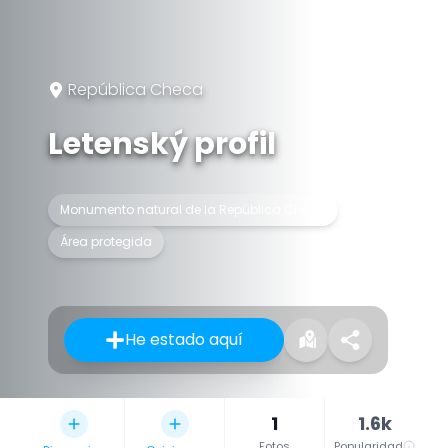
República Checa
Letenský profil
Monumento natural de la República Checa
Área protegida
He estado aquí
1
1.6k
Fotos
Popularidad