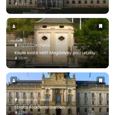
162 m
República Checa
Kaple svaté Máří Magdaleny pod Letnou
210 m
República Checa
Straka Academy Garden
237 m