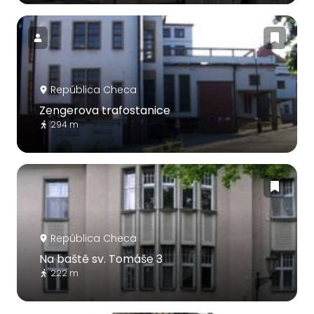
República Checa
Zengerova trafostanice
294 m
República Checa
Na baště sv. Tomáše 3
222 m