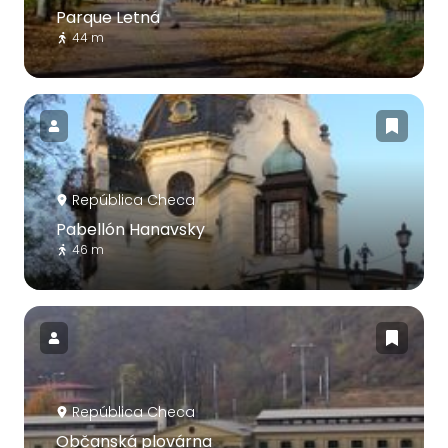
Parque Letná
44 m
República Checa
Pabellón Hanavsky
46 m
República Checa
Občanská plovárna