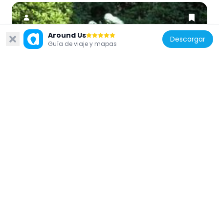
Around Us
Descargar
Guía de viaje y mapas
República Checa
Socha dívky s květy v Kolovratské zahradě
48 m
República Checa
Dům U Zlatého slunce (Malá Strana)
102 m