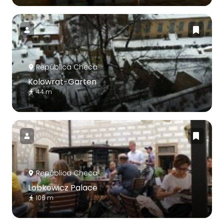
República Checa
Kolowrat-Garten
44 m
República Checa
Lobkowicz Palace
106 m