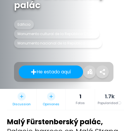
palác
Edificio
Monumento cultural de la República Checa
Monumento nacional de la República Checa
He estado aquí
1
1.7k
Fotos
Popularidad
Discussion
Opiniones
Malý Fürstenberský palác
,