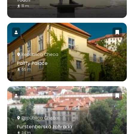
111 m
República Checa
Palffy Palace
55 m
República Checa
Fürstenberská zahrada
34 m