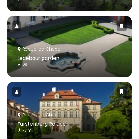
República Checa
Ledebour garden
99 m
República Checa
Furstenberg Palace
75 m