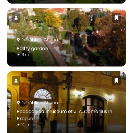
República Checa
Pálffy garden
71 m
República Checa
Pedagogical museum of J. A. Comenius in
Prague
101 m