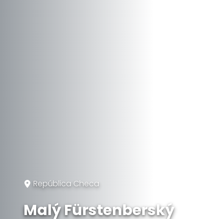
República Checa
Malý Fürstenberský