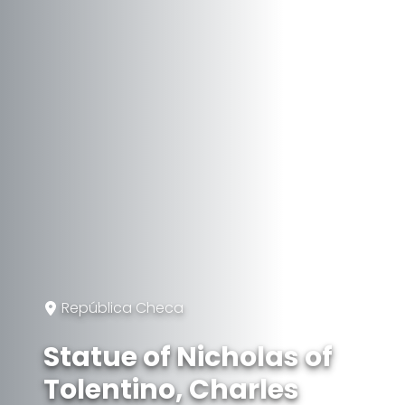
República Checa
Statue of Nicholas of
Tolentino, Charles