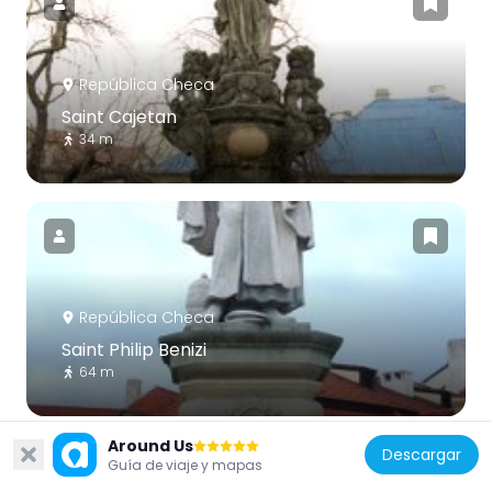
República Checa
Saint Cajetan
34 m
República Checa
Saint Philip Benizi
64 m
Around Us
Descargar
Guía de viaje y mapas