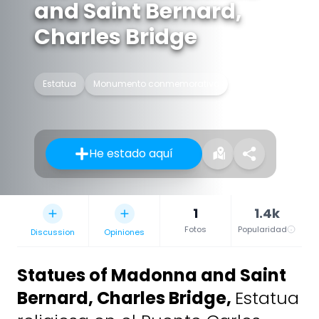
and Saint Bernard,
Charles Bridge
Estatua
Monumento conmemorativo
He estado aquí
1
1.4k
Fotos
Popularidad
Discussion
Opiniones
Statues of Madonna and Saint
Bernard, Charles Bridge
,
Estatua