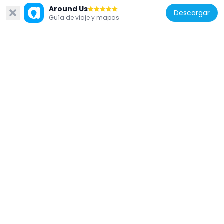
Křižovnický ostrov
Around Us
Descargar
59 m
Guía de viaje y mapas
República Checa
Mostní lípa
40 m
República Checa
Statues of Saint Wenceslaus in Old Town