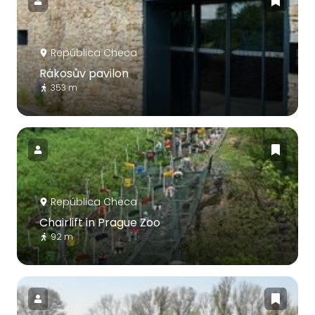
República Checa
Rákosův pavilon
353 m
República Checa
Chairlift in Prague Zoo
92 m