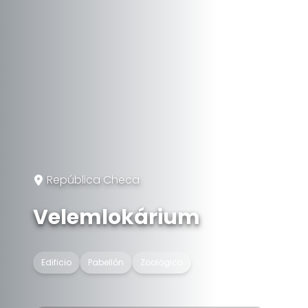
República Checa
Velemlokárium
Edificio
Pabellón
Zoológico