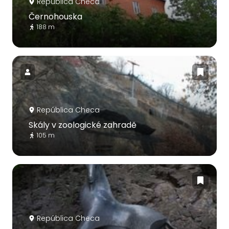
República Checa
Černohouska
188 m
República Checa
Skály v zoologické zahradě
105 m
República Checa