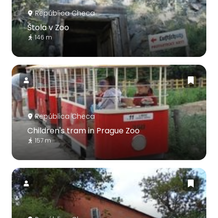
República Checa
Štola v Zoo
146 m
República Checa
Children's tram in Prague Zoo
157 m