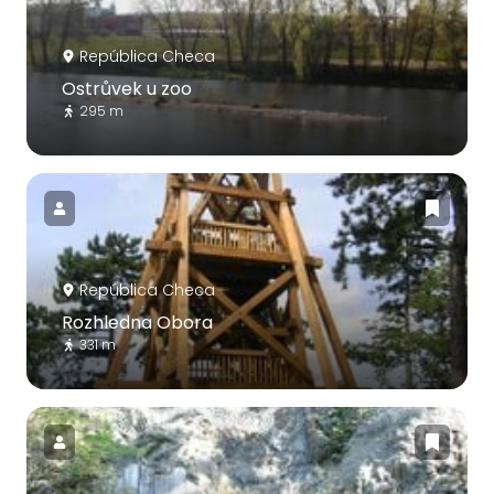
República Checa
Ostrůvek u zoo
295 m
República Checa
Rozhledna Obora
331 m