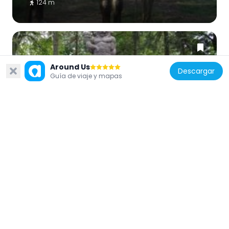
124 m
Around Us
Descargar
Guía de viaje y mapas
República Checa
Statue of Radegast in Prague Zoo
225 m
República Checa
Pijící šelma
161 m