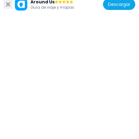
Around Us
Descargar
Guía de viaje y mapas
Estados Unidos de América
Demarest Hall
2.5 km
Estados Unidos de América
The Gateway
3 km