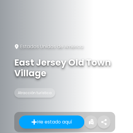
Estados Unidos de América
East Jersey Old Town
Village
Atracción turística
He estado aquí