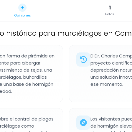
1
Fotos
Opiniones
o histórico para murciélagos en Comf
 con forma de pirámide en
El Dr. Charles Cam
ente para albergar
proyecto científic
estimiento de tejas, una
depredación natura
rciélagos, buhardillas
una solución innov
re una base de hormigón
ese momento.
medad.
bre el control de plagas
Los visitantes pued
urciélagos como
de hormigón eleva