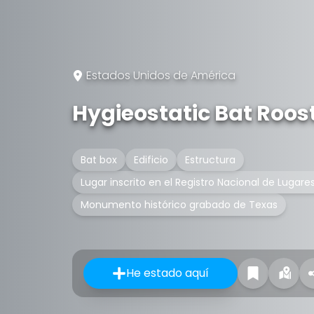
Estados Unidos de América
Hygieostatic Bat Roos
Bat box
Edificio
Estructura
Lugar inscrito en el Registro Nacional de Lugares
Monumento histórico grabado de Texas
He estado aquí