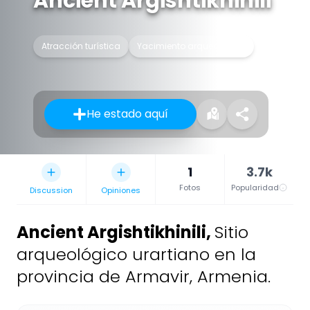
Ancient Argishtikhinili
Atracción turística
Yacimiento arqueológico
He estado aquí
1
3.7k
Fotos
Popularidad
Discussion
Opiniones
Ancient Argishtikhinili
,
Sitio
arqueológico urartiano en la
provincia de Armavir, Armenia.