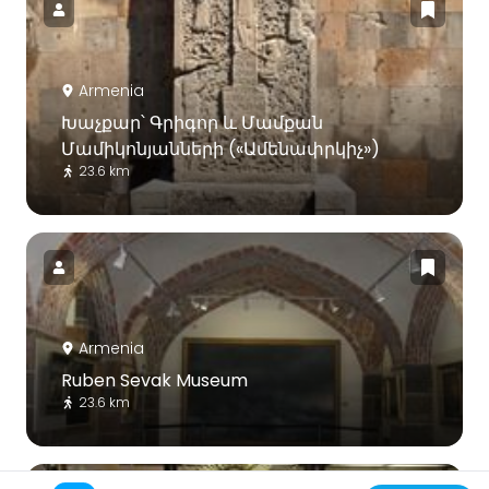
Armenia
Խաչքար՝ Գրիգոր և Մամքան
Մամիկոնյանների («Ամենափրկիչ»)
23.6 km
Armenia
Ruben Sevak Museum
23.6 km