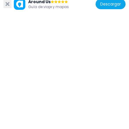
Around Us
Descargar
Guía de viaje y mapas
Armenia
Alex and Marie Manoogian Museum
23.2 km
Armenia
Surb Astvatsatsin Church, Sardarapat
5.8 km