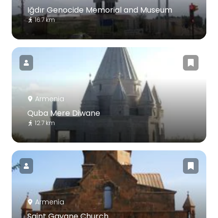
Iğdır Genocide Memorial and Museum
16.7 km
Armenia
Quba Mere Diwane
12.7 km
Armenia
Saint Gayane Church