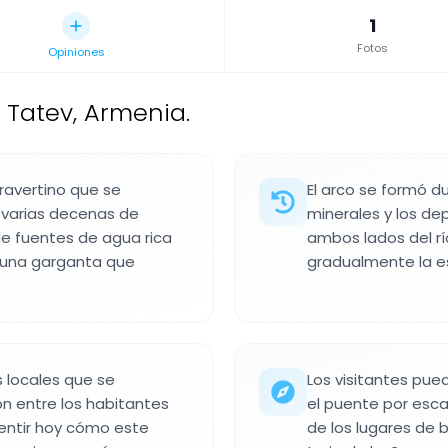
1
Fotos
Opiniones
 Tatev, Armenia.
travertino que se
El arco se formó du
a varias decenas de
minerales y los de
de fuentes de agua rica
ambos lados del rí
 una garganta que
gradualmente la e
s locales que se
Los visitantes pued
n entre los habitantes
el puente por esca
sentir hoy cómo este
de los lugares de 