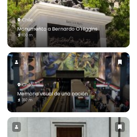
Chile
Monumento a Bernardo O'Higgins
100 m
Chile
Memoria visual de una nación
310 m