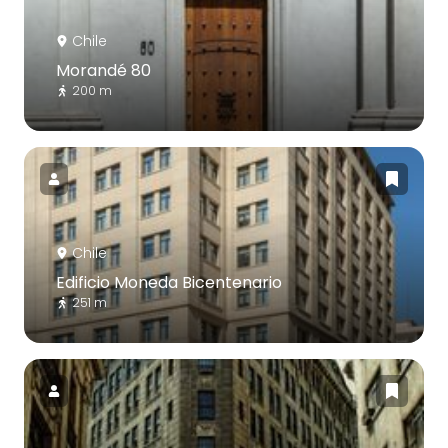
Chile
Morandé 80
200 m
Chile
Edificio Moneda Bicentenario
251 m