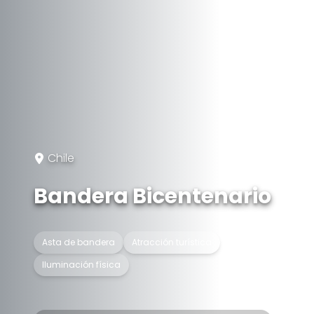
Chile
Bandera Bicentenario
Asta de bandera
Atracción turística
Iluminación física