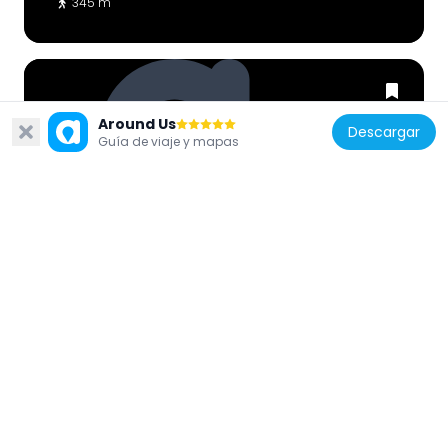
345 m
Around Us
Descargar
Guía de viaje y mapas
Argentina
Mendoza City Tour busoffice
99 m
Argentina
Amistad Inmortal O'higgins San Martín
Argentina Chile