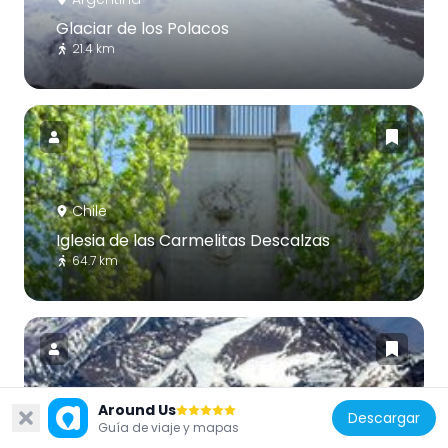
Glaciar de los Polacos
21.4 km
Chile
Iglesia de las Carmelitas Descalzas
64.7 km
Around Us
Descargar
Argentina
Guía de viaje y mapas