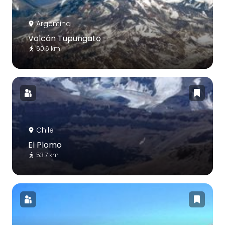
Argentina
Volcán Tupungato
60.6 km
Chile
El Plomo
53.7 km