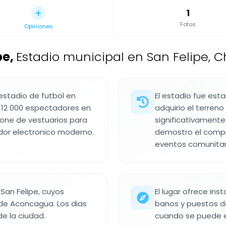
1
Fotos
Opiniones
pe
,
Estadio municipal en San Felipe, C
 estadio de futbol en
El estadio fue est
 12 000 espectadores en
adquirio el terreno
pone de vestuarios para
significativamente 
dor electronico moderno.
demostro el compro
eventos comunitar
 San Felipe, cuyos
El lugar ofrece in
 de Aconcagua. Los dias
banos y puestos de
e la ciudad.
cuando se puede 