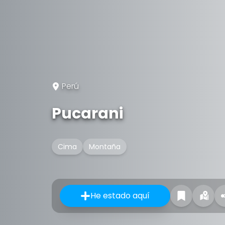
Perú
Pucarani
Cima
Montaña
He estado aquí