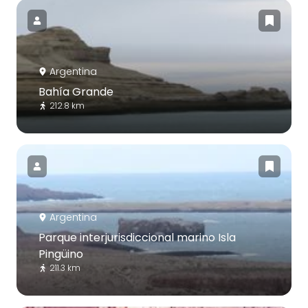
Argentina
Bahía Grande
212.8 km
Argentina
Parque interjurisdiccional marino Isla
Pingüino
211.3 km