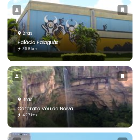
Brasil
Palácio Paiaguás
36.8 km
Brasil
Catarata Véu da Noiva
42.7 km