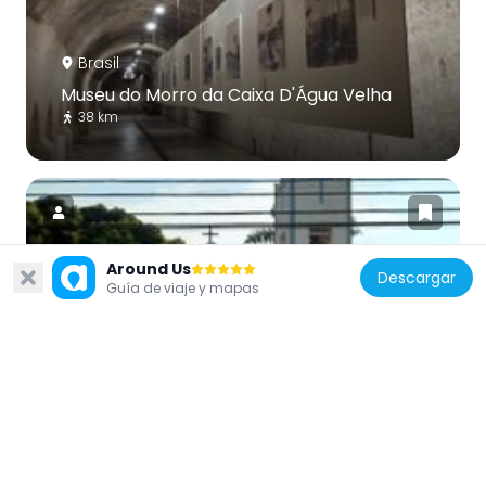
Brasil
Museu do Morro da Caixa D'Água Velha
38 km
Around Us
Descargar
Guía de viaje y mapas
Brasil
Igreja de Nossa Senhora da Guia
41.5 km