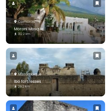
Comoras
Moroni Mosque
312.2 km
Mozambique
Ibo fortresses
29.2 km