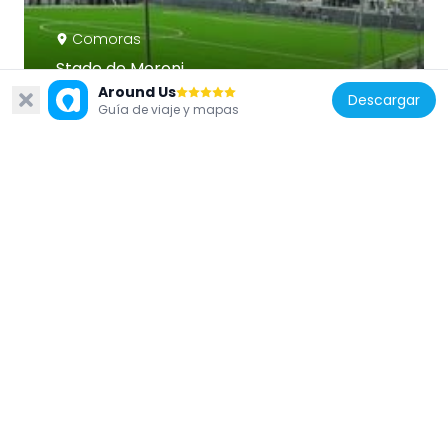
Comoras
Stade de Moroni
310.9 km
Around Us
Descargar
Guía de viaje y mapas
Mozambique
Tambuzi Island
87.7 km