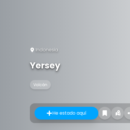
Indonesia
Yersey
Volcán
He estado aquí