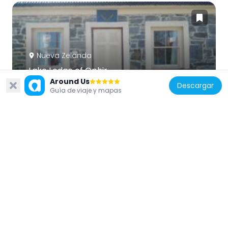
Nueva Zelanda
Lake Lodge of Ophir
Around Us
178 m
Descargar
Guía de viaje y mapas
Nueva Zelanda
Woodrow Bakers and Confectioners
52 m