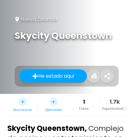
Nueva Zelanda
Skycity Queenstown
He estado aquí
1
1.7k
Fotos
Popularidad
Discussion
Opiniones
Skycity Queenstown
,
Complejo