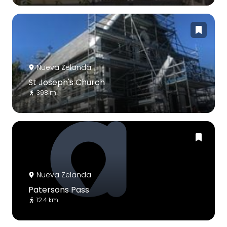
Nueva Zelanda
St Joseph's Church
398 m
Nueva Zelanda
Patersons Pass
12.4 km