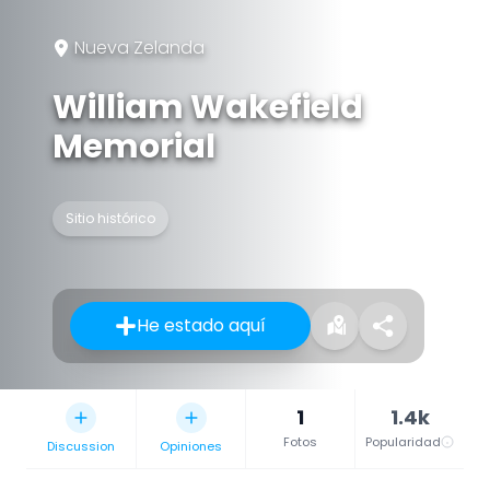
Nueva Zelanda
William Wakefield
Memorial
Sitio histórico
He estado aquí
1
1.4k
Fotos
Popularidad
Discussion
Opiniones