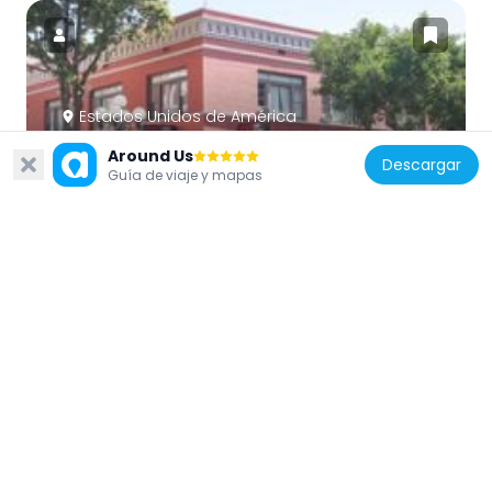
Estados Unidos de América
Paris Hotel
Around Us
Descargar
341 m
Guía de viaje y mapas
Estados Unidos de América
Meridian Condominiums
285 m