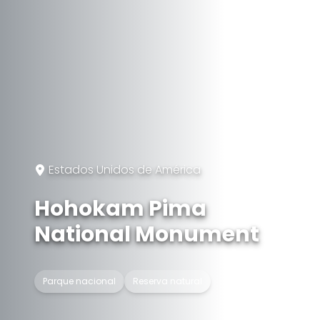
Estados Unidos de América
Hohokam Pima
National Monument
Parque nacional
Reserva natural