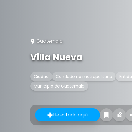
Guatemala
Villa Nueva
Ciudad
Condado no metropolitano
Entida
Municipio de Guatemala
He estado aquí