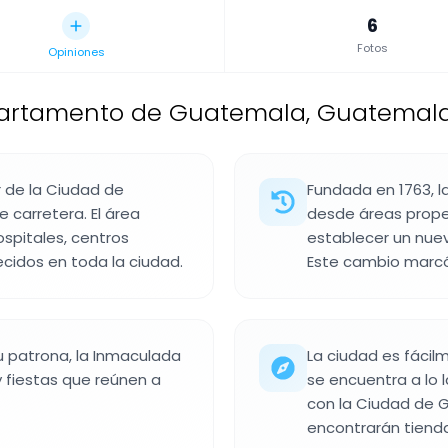
6
Fotos
Opiniones
partamento de Guatemala, Guatemala
r de la Ciudad de
Fundada en 1763, l
 carretera. El área
desde áreas propen
ospitales, centros
establecer un nuev
ecidos en toda la ciudad.
Este cambio marcó
u patrona, la Inmaculada
La ciudad es fácil
 fiestas que reúnen a
se encuentra a lo 
con la Ciudad de G
encontrarán tiendas