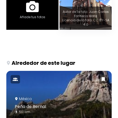
Autor de la foto: Juan Carlos
Fonseca Mata
Añade tus fotos
Licencia de la foto: CC BY-SA
4.0
Alrededor de este lugar
México
Peña de Bernal
50.1 km