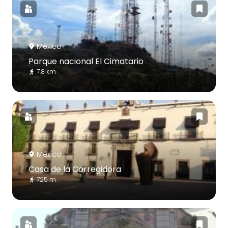
México
Parque nacional El Cimatario
7.8 km
México
Casa de la Corregidora
725 m