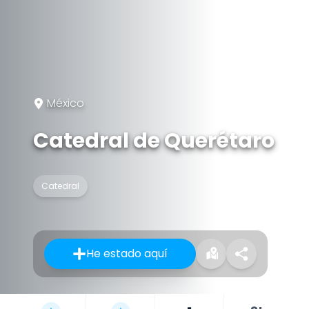
México
Catedral de Querétaro
Catedral
He estado aquí