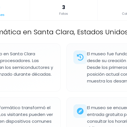
3
Fotos
Col
nes
ática en Santa Clara, Estados Unidos
o en Santa Clara
El museo fue funda
e procesadores. Las
desde su creación
an los semiconductores y
Desde los primero
anzado durante décadas.
posición actual co
muestra los desarro
formático transformó el
El museo se encuen
 Los visitantes pueden ver
entrada gratuita p
en dispositivos comunes
consultar los horar