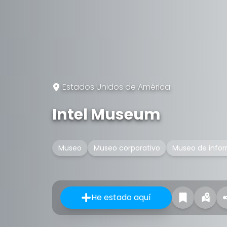
Estados Unidos de América
Intel Museum
Museo
Museo corporativo
Museo de info
He estado aquí