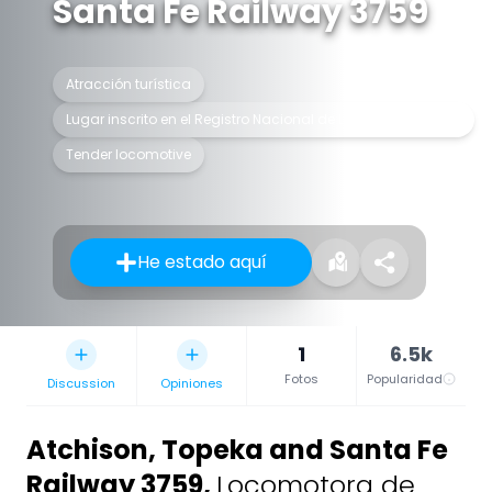
Santa Fe Railway 3759
Atracción turística
Lugar inscrito en el Registro Nacional de Lugares Históricos
Tender locomotive
He estado aquí
1
6.5k
Fotos
Popularidad
Discussion
Opiniones
Atchison, Topeka and Santa Fe
Railway 3759
,
Locomotora de