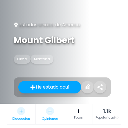
Estados Unidos de América
Mount Gilbert
Cima
Montaña
He estado aquí
1
1.1k
Fotos
Popularidad
Discussion
Opiniones