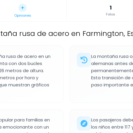
1
Fotos
Opiniones
taña rusa de acero en Farmington, E
ña rusa de acero en un
La montaña rusa o
nta con dos bucles
alemanas antes de
26 metros de altura.
permanentemente e
metros por hora y
Esta transición de 
 que muestran gráficos
paso importante en
opular para familias en
Los pasajeros debe
cia emocionante con un
los niños entre 117