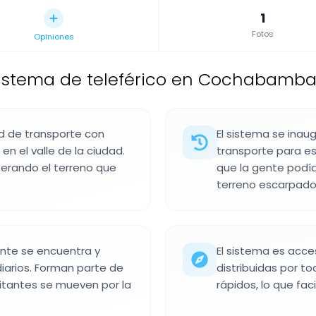
1
Fotos
Opiniones
istema de teleférico en Cochabamba, 
d de transporte con
El sistema se inau
n el valle de la ciudad.
transporte para e
perando el terreno que
que la gente podía
terreno escarpado
ente se encuentra y
El sistema es acce
iarios. Forman parte de
distribuidas por to
bitantes se mueven por la
rápidos, lo que fac