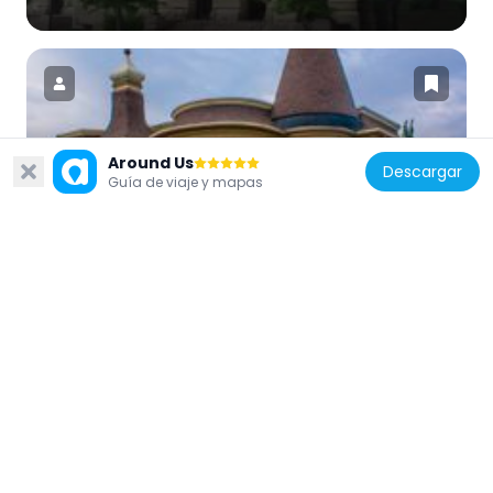
Around Us
Estados Unidos de América
Descargar
Guía de viaje y mapas
Dennis A. Smyth House
1.5 km
Estados Unidos de América
Eccles Building
934 m