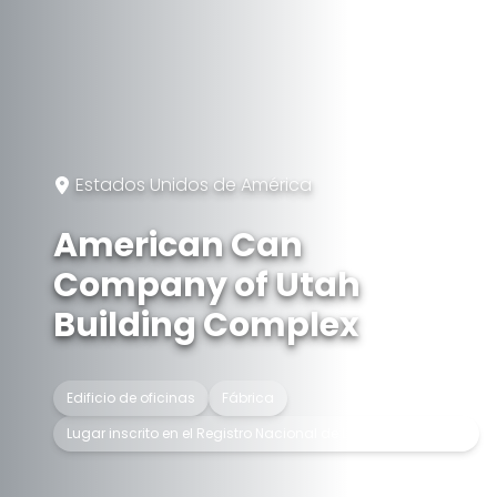
Estados Unidos de América
American Can
Company of Utah
Building Complex
Edificio de oficinas
Fábrica
Lugar inscrito en el Registro Nacional de Lugares Históricos