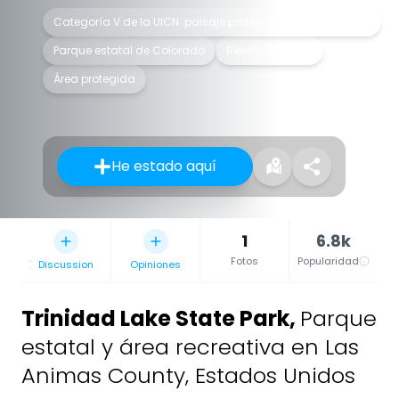
Categoría V de la UICN: paisaje protegido/paisaje marino
Parque estatal de Colorado
Reserva natural
Área protegida
He estado aquí
1
6.8k
Fotos
Popularidad
Discussion
Opiniones
Trinidad Lake State Park
,
Parque
estatal y área recreativa en Las
Animas County, Estados Unidos