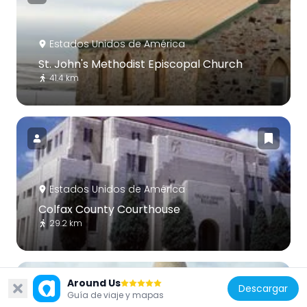
Estados Unidos de América
St. John's Methodist Episcopal Church
41.4 km
Estados Unidos de América
Colfax County Courthouse
29.2 km
Around Us
Descargar
Guía de viaje y mapas