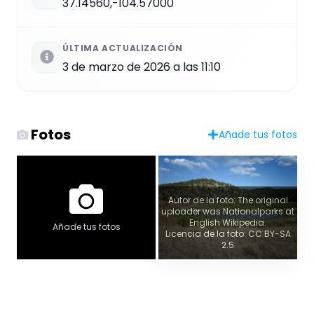
37.14560,-104.57000
ÚLTIMA ACTUALIZACIÓN
3 de marzo de 2026 a las 11:10
Fotos
Añade tus fotos
Autor de la foto: The original
uploader was Nationalparks at
English Wikipedia.
Añade tus fotos
Licencia de la foto: CC BY-SA
2.5