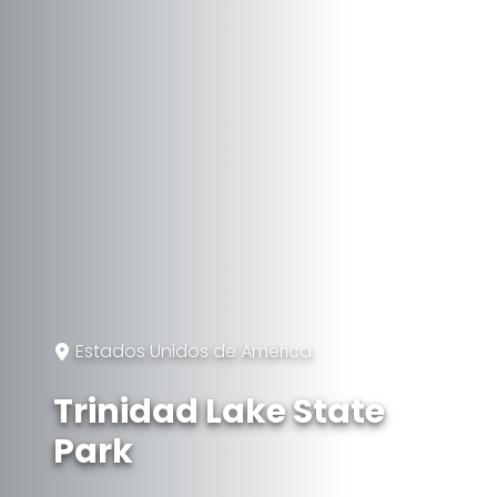
Estados Unidos de América
Trinidad Lake State
Park