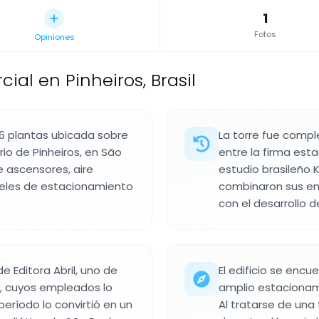
1
Fotos
Opiniones
ial en Pinheiros, Brasil
26 plantas ubicada sobre
La torre fue compl
rio de Pinheiros, en São
entre la firma esta
ve ascensores, aire
estudio brasileño
iveles de estacionamiento
combinaron sus en
con el desarrollo d
de Editora Abril, uno de
El edificio se enc
l, cuyos empleados lo
amplio estacionami
ríodo lo convirtió en un
Al tratarse de una 