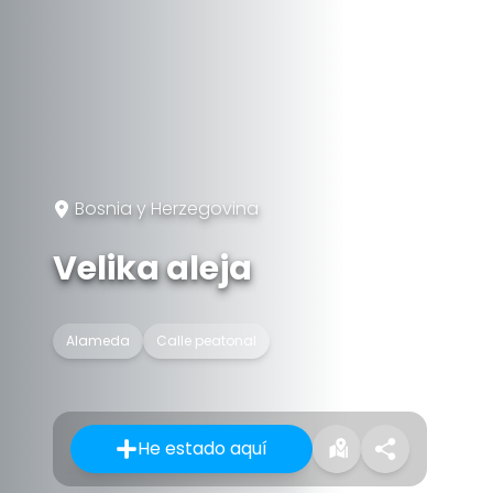
Bosnia y Herzegovina
Velika aleja
Alameda
Calle peatonal
He estado aquí