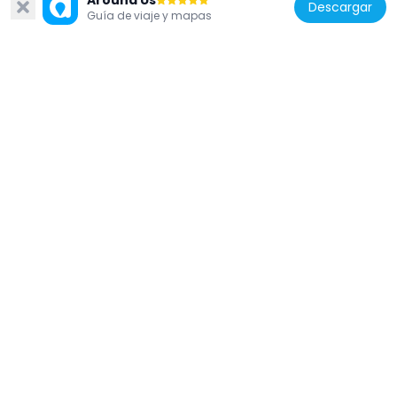
Around Us
Descargar
Guía de viaje y mapas
Bosnia y Herzegovina
Church of the Holy Trinity, the historic
building
8 km
Bosnia y Herzegovina
The bridge of the Malaysian-Bosnian and
Herzegovinian friendship
7.1 km