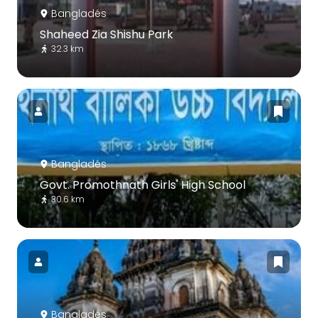
Bangladés
Shaheed Zia Shishu Park
32.3 km
Bangladés
Govt. Promothnath Girls' High School
30.6 km
Bangladés