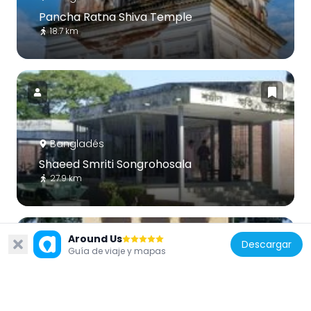
Pancha Ratna Shiva Temple
18.7 km
Bangladés
Shaeed Smriti Songrohosala
27.9 km
Around Us
Descargar
Guía de viaje y mapas
Bangladés