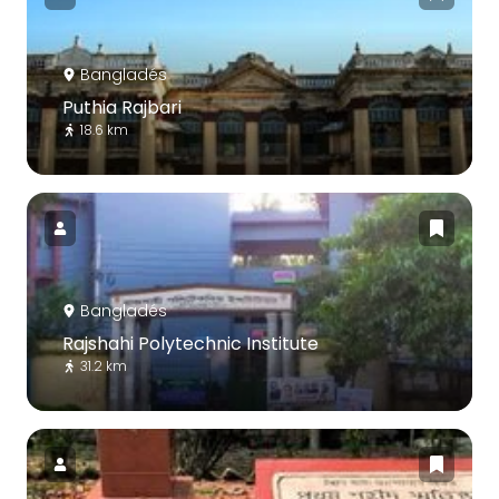
Bangladés
Puthia Rajbari
18.6 km
Bangladés
Rajshahi Polytechnic Institute
31.2 km