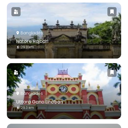
Bangladés
Natore Rajbari
29.3 km
Bangladés
Uttara Gano Bhaban
29.3 km