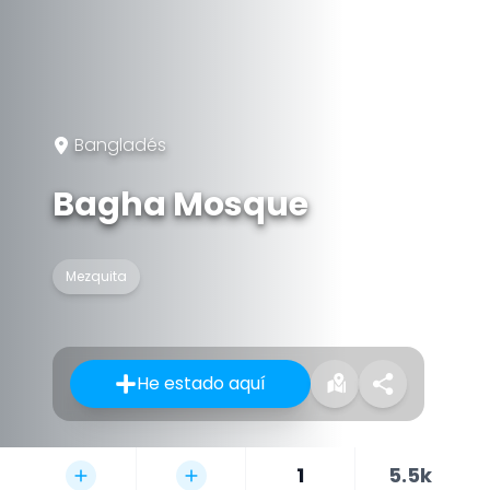
Bangladés
Bagha Mosque
Mezquita
He estado aquí
1
5.5k