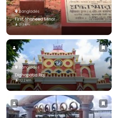
Bangladés
First Shaheed Minar
31.3 km
Bangladés
Dighapatia Raj
32.2 km